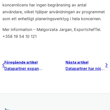
koncernlicens har ingen begränsning av antal
användare, vilket hjälper användningen av programmet
som ett enhetligt planeringsverktyg i hela koncernen.
Mer information – Malgorzata Jargan, ExportchefTel.
+358 19 54 10 121
Föregående artikel
Nästa artikel
Datapartner expanderar geografiskt med nya lokala representanter i Bulgarien och Berlin
Datapartner har nöjet att informera om en större leverans till Göteborg Energi AB