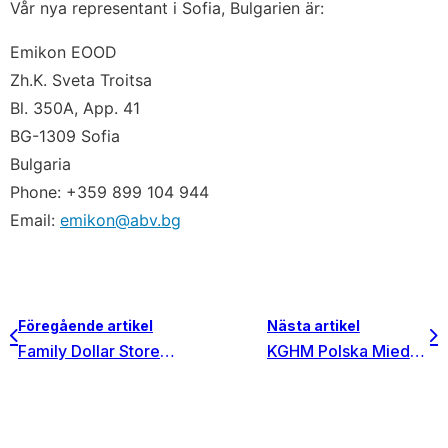
Vår nya representant i Sofia, Bulgarien är:
Emikon EOOD
Zh.K. Sveta Troitsa
Bl. 350A, App. 41
BG-1309 Sofia
Bulgaria
Phone: +359 899 104 944
Email:
emikon@abv.bg
Föregående artikel
Nästa artikel
Family Dollar Stores, Inc. i North Carolina implementerade Invest for Excel för värdeminskningstest.
KGHM Polska Miedź SA, den sjätte största producenten av koppar och den andra största producenten av silver tog ibruk Invest for Excel Enterprise koncernlicens