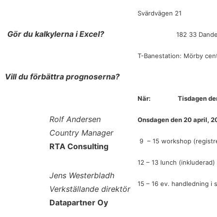
Svärdvägen 21
Gör du kalkylerna i Excel?
182 33 Dander
T-Banestation: Mörby cen
Vill du förbättra prognoserna?
När:
Tisdagen den
Rolf Andersen
Onsdagen den 20 april, 2
Country Manager
9 – 15 workshop (registr
RTA Consulting
12 – 13 lunch (inkluderad)
Jens Westerbladh
15 – 16 ev. handledning i 
Verkställande direktör
Datapartner Oy