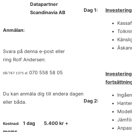
Datapartner
Dag 1:
Investerin
Scandinavia AB
Kassaf
Anmälan:
Tolkni
Känsli
Äskand
Svara på denna e-post eller
ring Rolf Andersen:
070 558 58 05
Investerin
08/767 1375 el.
fortsättnin
Du kan anmäla dig till endera dagen
Ingåen
Dag 2:
eller båda.
Hanter
Modell
Jämför
1 dag
5.400 kr +
Kostnad:
Anpass
moms