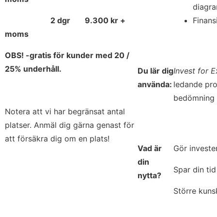
diagr
2 dgr
9.300 kr +
Finans
moms
OBS! -gratis för kunder med 20 /
25% underhåll.
Du lär dig
Invest for E
använda:
ledande pro
bedömning 
Notera att vi har begränsat antal
platser. Anmäl dig gärna genast för
att försäkra dig om en plats!
Vad är
Gör investe
din
Spar din tid
nytta?
Större kunsk