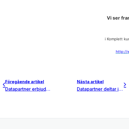
Vi ser fra
i Komplett ku
http://
Föregående artikel
Nästa artikel
Datapartner erbjuder nu 64-bitarsprogramvara
Datapartner deltar i mässa för redovisning och controlling i Berlin