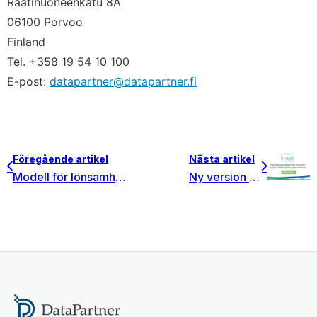
Raatihuoneenkatu 8A
06100 Porvoo
Finland
Tel. +358 19 54 10 100
E-post:
datapartner@datapartner.fi
Föregående artikel
Nästa artikel
Modell för lönsamhetsbedömning av investeringar i elnät
Ny version av Invest for Excel® 4.3 är nu tillgänglig! Stor release