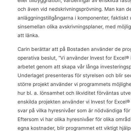
eller tillbyggnation, värderingar av enskilda fast
och även vid nedskrivningsprövning. Man kan de
anläggningstillgångarna i komponenter, faktiskt
sinsemellan olika avskrivningsplaner, med möjli
att länka.
Carin berättar att på Bostaden använder de pro
operativa beslut, ”Vi använder Invest for Excel®
arbetet genom att skapa vår långa investerings
Underlaget presenteras för styrelsen och blir se
större projekt använder vi programmets möjlighet
hur bl. a. lönsamhet och likviditet förväntas ut
enskilda projekten använder vi Invest for Excel
svar på vilka hyresnivåer som är nödvändiga för
Eftersom vi har olika hyresnivåer för olika områ
egna kostnader, blir programmet ett viktigt hjäl