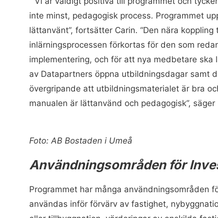
“Vi är väldigt positiva till programmet och tycker
inte minst, pedagogisk process. Programmet upple
lättanvänt”, fortsätter Carin. “Den nära koppling t
inlärningsprocessen förkortas för den som reda
implementering, och för att nya medbetare ska 
av Datapartners öppna utbildningsdagar samt de
övergripande att utbildningsmaterialet är bra oc
manualen är lättanvänd och pedagogisk”, säger 
Foto: AB Bostaden i Umeå
Användnin
gsområden för Inves
Programmet har många användningsområden för 
användas inför förvärv av fastighet, nybyggnati