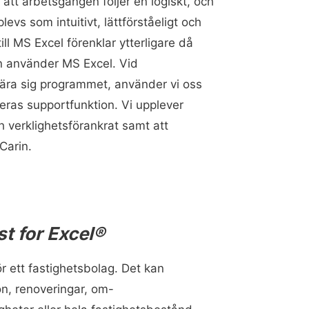
 att arbetsgången följer en logiskt, och
vs som intuitivt, lättförståeligt och
ill MS Excel förenklar ytterligare då
n använder MS Excel. Vid
lära sig programmet, använder vi oss
ras supportfunktion. Vi upplever
h verklighetsförankrat samt att
Carin.
t for Excel®
ett fastighetsbolag. Det kan
on, renoveringar, om-