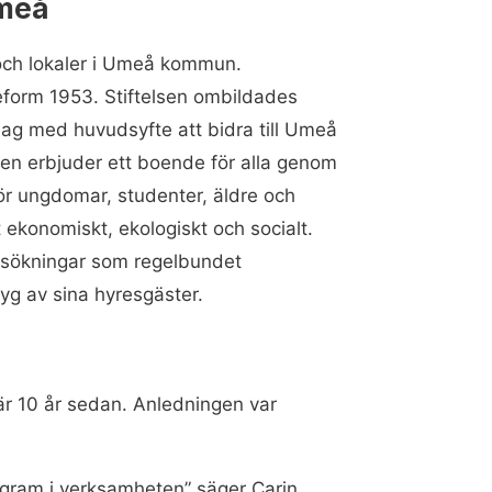
Umeå
och lokaler i Umeå kommun.
eform 1953. Stiftelsen ombildades
lag med huvudsyfte att bidra till Umeå
n erbjuder ett boende för alla genom
för ungdomar, studenter, äldre och
 ekonomiskt, ekologiskt och socialt.
sökningar som regelbundet
yg av sina hyresgäster.
är 10 år sedan. Anledningen var
rogram i verksamheten” säger Carin