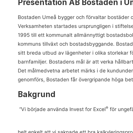
Presentation AB Bostaden i 
Bostaden Umeå bygger och förvaltar bostäder 
Verksamheten startades ursprungligen i stiftels
1995 till ett kommunalt allmännyttigt bostadsbo
kommuns tillväxt och bostadsbyggande. Bostade
sitt breda utbud av lägenheter i olika storlekar 
barnfamiljer. Bostadens mål är att verka hållbart
Det målmedvetna arbetet märks i de kundunder
genomförs, Bostaden får övergripande höga bet
Bakgrund
®
“Vi började använda Invest for Excel
för ungef
helt enkelt att vi saknade ett bra kalkyleringsp