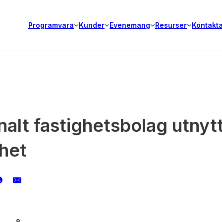
Programvara
Kunder
Evenemang
Resurser
Kontakt
lt fastighetsbolag utnytt
mhet