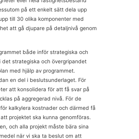
igheter eller hela fastighetsbestånd
ssutom på ett enkelt sätt dela upp
 upp till 30 olika komponenter med
ghet att gå djupare på detaljnivå genom
grammet både inför strategiska och
 i det strategiska och övergripandet
plan med hjälp av programmet.
dan en del i beslutsunderlaget. För
er att konsolidera för att få svar på
vecklas på aggregerad nivå. För de
® för kalkylera kostnader och därmed få
 att projektet ska kunna genomföras.
den, och alla projekt måste bära sina
pmedel när vi ska ta beslut om att