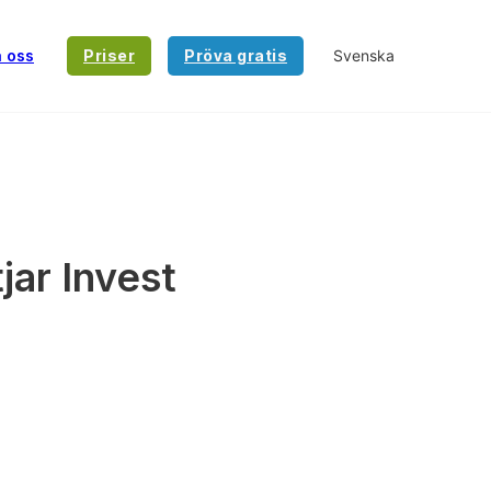
a oss
Priser
Pröva gratis
jar Invest