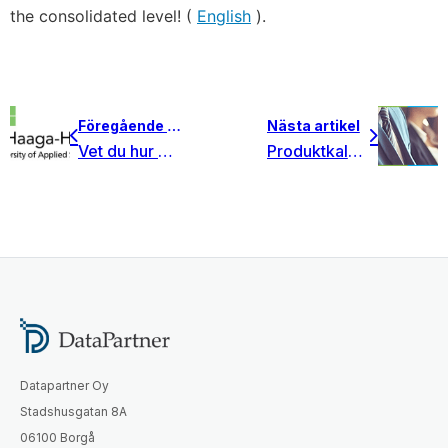
the consolidated level! (
English
).
Föregående artikel
Nästa artikel
Vet du hur många universitet som använder Invest for Excel?
Produktkalkylering med fokus på abc-kalkylering
Datapartner Oy
Stadshusgatan 8A
06100 Borgå