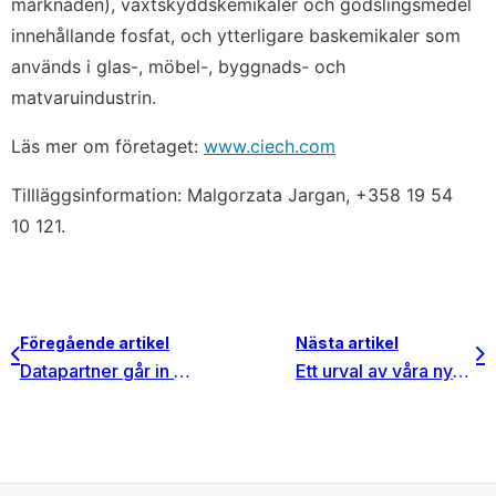
marknaden), växtskyddskemikaler och gödslingsmedel
innehållande fosfat, och ytterligare baskemikaler som
används i glas-, möbel-, byggnads- och
matvaruindustrin.
Läs mer om företaget:
www.ciech.com
TiIlläggsinformation: Malgorzata Jargan, +358 19 54
10 121.
Föregående artikel
Nästa artikel
Datapartner går in på den Nordamerikanska marknaden med kontor i Atlanta och Dallas
Ett urval av våra nya kunder år 2007