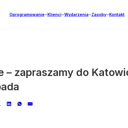
Oprogramowanie
Klienci
Wydarzenia
Zasoby
Kontakt
ie – zapraszamy do Katowic
pada