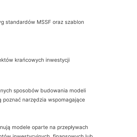
 wg standardów MSSF oraz szablon
fektów krańcowych inwestycji
ywnych sposobów budowania modeli
cą poznać narzędzia wspomagające
lanują modele oparte na przepływach
tów inwestycyjnych, finansowych lub