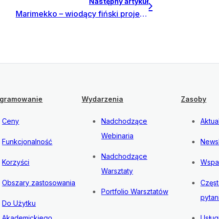
Następny artykuł
Marimekko – wiodący fiński projektant tekstyliów i odzieży wdraża Invest for Excel Enterprise.
gramowanie
Wydarzenia
Zasoby
Ceny
Nadchodzące
Aktua
Webinaria
Funkcjonalność
Newsl
Nadchodzące
Korzyści
Wspa
Warsztaty
Obszary zastosowania
Częs
Portfolio Warsztatów
pytan
Do Użytku
Akademickiego
Usług