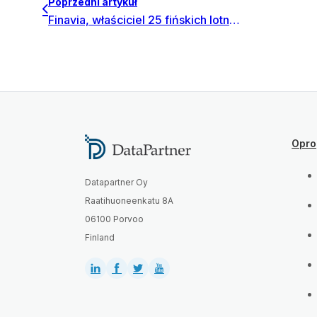
Poprzedni artykuł
Finavia, właściciel 25 fińskich lotnisk wdraża Invest for Excel
Opro
Datapartner Oy
Raatihuoneenkatu 8A
06100 Porvoo
Finland