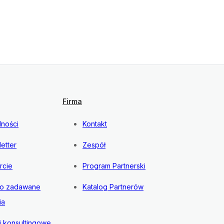
Firma
lności
Kontakt
etter
Zespół
rcie
Program Partnerski
to zadawane
Katalog Partnerów
ia
i konsultingowe