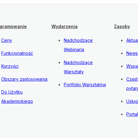
gramowanie
Wydarzenia
Zasoby
Ceny
Nadchodzące
Aktua
Webinaria
Funkcjonalność
Newsl
Nadchodzące
Korzyści
Wspa
Warsztaty
Obszary zastosowania
Częs
Portfolio Warsztatów
pytan
Do Użytku
Akademickiego
Usług
Porta