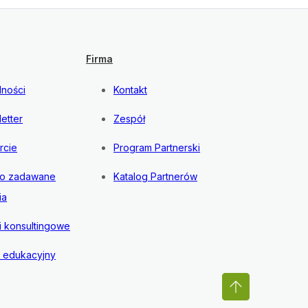
Firma
lności
Kontakt
etter
Zespół
rcie
Program Partnerski
to zadawane
Katalog Partnerów
ia
i konsultingowe
l edukacyjny