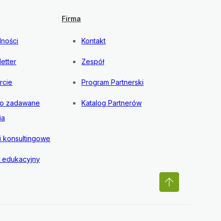
Firma
lności
Kontakt
etter
Zespół
rcie
Program Partnerski
to zadawane
Katalog Partnerów
ia
i konsultingowe
l edukacyjny