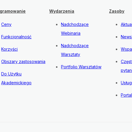
gramowanie
Wydarzenia
Zasoby
Ceny
Nadchodzące
Aktua
Webinaria
Funkcjonalność
Newsl
Nadchodzące
Korzyści
Wspa
Warsztaty
Obszary zastosowania
Częs
Portfolio Warsztatów
pytan
Do Użytku
Akademickiego
Usług
Porta