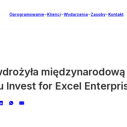
Oprogramowanie
Klienci
Wydarzenia
Zasoby
Kontakt
wdrożyła międzynarodową 
Invest for Excel Enterpri