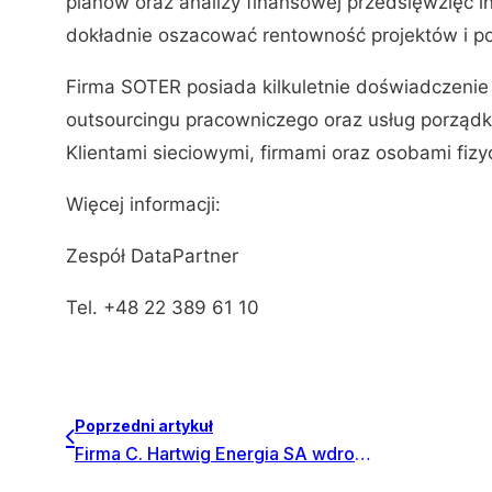
planów oraz analizy finansowej przedsięwzięć
dokładnie oszacować rentowność projektów i po
Firma SOTER posiada kilkuletnie doświadczenie
outsourcingu pracowniczego oraz usług porząd
Klientami sieciowymi, firmami oraz osobami fizy
Więcej informacji:
Zespół DataPartner
Tel. +48 22 389 61 10
Poprzedni artykuł
Firma C. Hartwig Energia SA wdrożyła Invest for Excel®