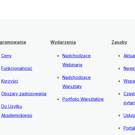
gramowanie
Wydarzenia
Zasoby
Ceny
Nadchodzące
Aktua
Webinaria
Funkcjonalność
Newsl
Nadchodzące
Korzyści
Wspa
Warsztaty
Obszary zastosowania
Częs
Portfolio Warsztatów
pytan
Do Użytku
Akademickiego
Usług
Porta