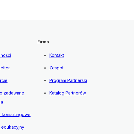
Firma
lności
Kontakt
etter
Zespół
rcie
Program Partnerski
to zadawane
Katalog Partnerów
ia
i konsultingowe
l edukacyjny