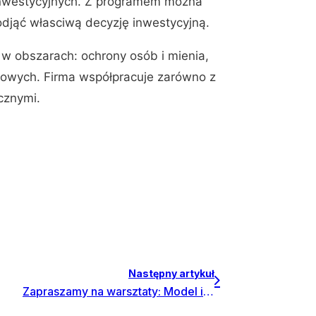
 inwestycyjnych. Z programem można
djąć własciwą decyzję inwestycyjną.
 w obszarach: ochrony osób i mienia,
kowych. Firma współpracuje zarówno z
cznymi.
Następny artykuł
Zapraszamy na warsztaty: Model inwestycyjny z programem Invest for Excel – w Warszawie 1 lutego 2013 r.!