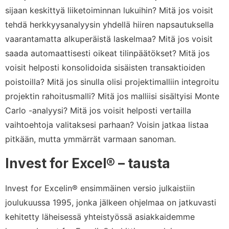
sijaan keskittyä liiketoiminnan lukuihin? Mitä jos voisit
tehdä herkkyysanalyysin yhdellä hiiren napsautuksella
vaarantamatta alkuperäistä laskelmaa? Mitä jos voisit
saada automaattisesti oikeat tilinpäätökset? Mitä jos
voisit helposti konsolidoida sisäisten transaktioiden
poistoilla? Mitä jos sinulla olisi projektimalliin integroitu
projektin rahoitusmalli? Mitä jos malliisi sisältyisi Monte
Carlo -analyysi? Mitä jos voisit helposti vertailla
vaihtoehtoja valitaksesi parhaan? Voisin jatkaa listaa
pitkään, mutta ymmärrät varmaan sanoman.
Invest for Excel® – tausta
Invest for Excelin® ensimmäinen versio julkaistiin
joulukuussa 1995, jonka jälkeen ohjelmaa on jatkuvasti
kehitetty läheisessä yhteistyössä asiakkaidemme