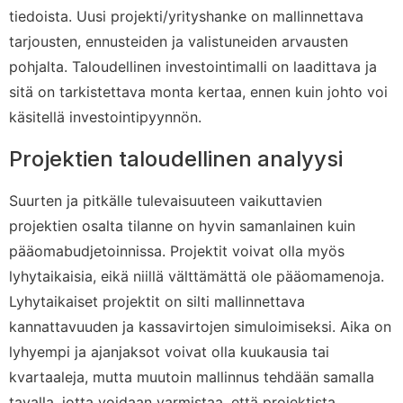
tiedoista. Uusi projekti/yrityshanke on mallinnettava
tarjousten, ennusteiden ja valistuneiden arvausten
pohjalta. Taloudellinen investointimalli on laadittava ja
sitä on tarkistettava monta kertaa, ennen kuin johto voi
käsitellä investointipyynnön.
Projektien taloudellinen analyysi
Suurten ja pitkälle tulevaisuuteen vaikuttavien
projektien osalta tilanne on hyvin samanlainen kuin
pääomabudjetoinnissa. Projektit voivat olla myös
lyhytaikaisia, eikä niillä välttämättä ole pääomamenoja.
Lyhytaikaiset projektit on silti mallinnettava
kannattavuuden ja kassavirtojen simuloimiseksi. Aika on
lyhyempi ja ajanjaksot voivat olla kuukausia tai
kvartaaleja, mutta muutoin mallinnus tehdään samalla
tavalla, jotta voidaan varmistaa, että projektista