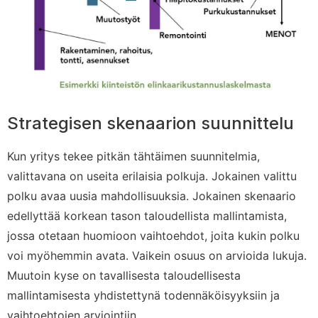
Strategisen skenaarion suunnittelu
Kun yritys tekee pitkän tähtäimen suunnitelmia,
valittavana on useita erilaisia polkuja. Jokainen valittu
polku avaa uusia mahdollisuuksia. Jokainen skenaario
edellyttää korkean tason taloudellista mallintamista,
jossa otetaan huomioon vaihtoehdot, joita kukin polku
voi myöhemmin avata. Vaikein osuus on arvioida lukuja.
Muutoin kyse on tavallisesta taloudellisesta
mallintamisesta yhdistettynä todennäköisyyksiin ja
vaihtoehtojen arviointiin.