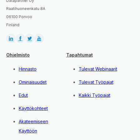
Datapartner Oy
Raatihuoneenkatu 8A
06100 Porvoo
Finland
Ohjelmisto
Tapahtumat
Hinnasto
Tulevat Webinaarit
Ominaisuudet
Tulevat Työpajat
Edut
Kaikki Työpajat
Käyttökohteet
Akateemiseen
Käyttöön