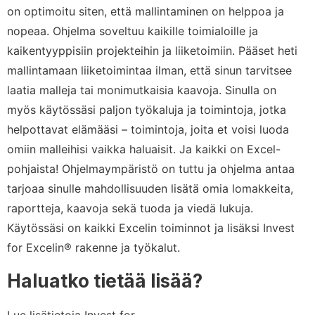
on optimoitu siten, että mallintaminen on helppoa ja
nopeaa. Ohjelma soveltuu kaikille toimialoille ja
kaikentyyppisiin projekteihin ja liiketoimiin. Pääset heti
mallintamaan liiketoimintaa ilman, että sinun tarvitsee
laatia malleja tai monimutkaisia kaavoja. Sinulla on
myös käytössäsi paljon työkaluja ja toimintoja, jotka
helpottavat elämääsi – toimintoja, joita et voisi luoda
omiin malleihisi vaikka haluaisit. Ja kaikki on Excel-
pohjaista! Ohjelmaympäristö on tuttu ja ohjelma antaa
tarjoaa sinulle mahdollisuuden lisätä omia lomakkeita,
raportteja, kaavoja sekä tuoda ja viedä lukuja.
Käytössäsi on kaikki Excelin toiminnot ja lisäksi Invest
for Excelin® rakenne ja työkalut.
Haluatko tietää lisää?
Lue lisätietoja Invest for