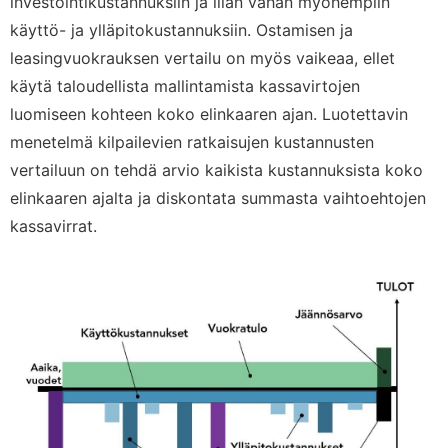
investointikustannuksiin ja liian vähän myöhempiin
käyttö- ja ylläpitokustannuksiin. Ostamisen ja
leasingvuokrauksen vertailu on myös vaikeaa, ellet
käytä taloudellista mallintamista kassavirtojen
luomiseen kohteen koko elinkaaren ajan. Luotettavin
menetelmä kilpailevien ratkaisujen kustannusten
vertailuun on tehdä arvio kaikista kustannuksista koko
elinkaaren ajalta ja diskontata summasta vaihtoehtojen
kassavirrat.