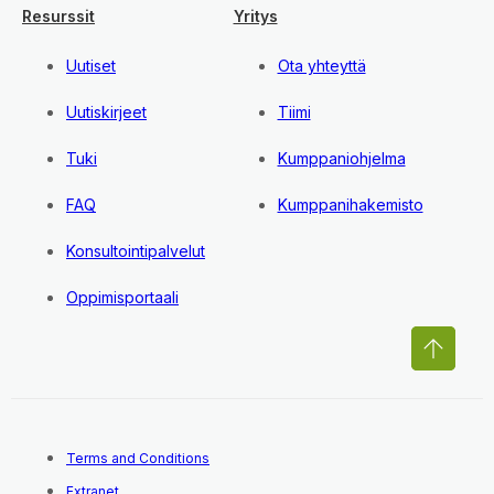
Resurssit
Yritys
Uutiset
Ota yhteyttä
Uutiskirjeet
Tiimi
Tuki
Kumppaniohjelma
FAQ
Kumppanihakemisto
Konsultointipalvelut
Oppimisportaali
Terms and Conditions
Extranet