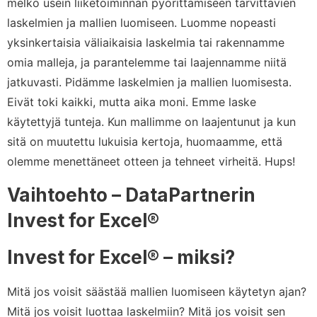
melko usein liiketoiminnan pyörittämiseen tarvittavien
laskelmien ja mallien luomiseen. Luomme nopeasti
yksinkertaisia väliaikaisia laskelmia tai rakennamme
omia malleja, ja parantelemme tai laajennamme niitä
jatkuvasti. Pidämme laskelmien ja mallien luomisesta.
Eivät toki kaikki, mutta aika moni. Emme laske
käytettyjä tunteja. Kun mallimme on laajentunut ja kun
sitä on muutettu lukuisia kertoja, huomaamme, että
olemme menettäneet otteen ja tehneet virheitä. Hups!
Vaihtoehto – DataPartnerin
Invest for Excel®
Invest for Excel® – miksi?
Mitä jos voisit säästää mallien luomiseen käytetyn ajan?
Mitä jos voisit luottaa laskelmiin? Mitä jos voisit sen