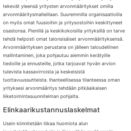
tekevät yleensä yritysten arvonmääritykset omilla
arvonmääritysmalleillaan. Suuremmilla organisaatioilla
on myös omat fuusioihin ja yritysostoihin keskittyneet
osastonsa. Pienillä ja keskikokoisilla yrityksillä on tarve
tehdä helposti omat talonsisäiset arvonmäärityksensä.
Arvonmäärityksen perustana on jälleen taloudellinen
mallintaminen, joka pohjautuu aiemmin kerätyille
tiedoille ja ennusteille, jotka tarjoavat hyvän arvion
tulevista kassavirroista ja keskeisistä
tuottavuussuhteista. Ihanteellisessa tilanteessa oman
yrityksesi arvonmääritys tehdään pitkäaikaisen
liiketoimintasuunnitelman pohjalta.
Elinkaarikustannuslaskelmat
Usein kiinnitetään liikaa huomiota alun