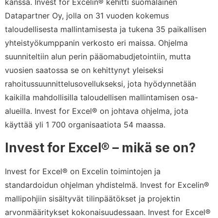
kanssa. Invest for Excelin® kehitti suomalainen
Datapartner Oy, jolla on 31 vuoden kokemus
taloudellisesta mallintamisesta ja tukena 35 paikallisen
yhteistyökumppanin verkosto eri maissa. Ohjelma
suunniteltiin alun perin pääomabudjetointiin, mutta
vuosien saatossa se on kehittynyt yleiseksi
rahoitussuunnittelusovellukseksi, jota hyödynnetään
kaikilla mahdollisilla taloudellisen mallintamisen osa-
alueilla. Invest for Excel® on johtava ohjelma, jota
käyttää yli 1 700 organisaatiota 54 maassa.
Invest for Excel® – mikä se on?
Invest for Excel® on Excelin toimintojen ja
standardoidun ohjelman yhdistelmä. Invest for Excelin®
mallipohjiin sisältyvät tilinpäätökset ja projektin
arvonmääritykset kokonaisuudessaan. Invest for Excel®