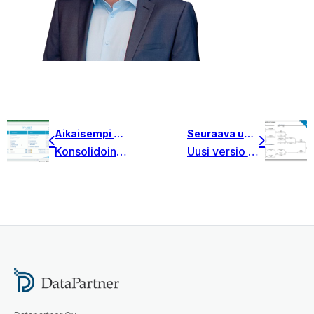
Aikaisempi uutinen
Seuraava uutinen
Konsolidointi, useiden investointien/ projektien yhteisvaikutus
Uusi versio 3.9 on nyt ladattavissa!