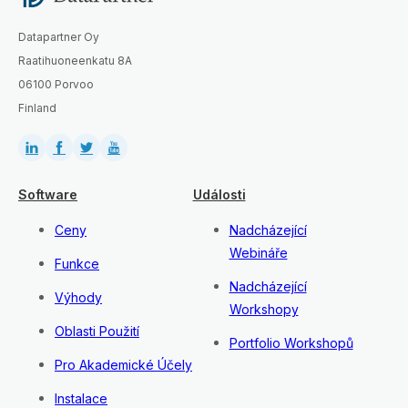
Datapartner Oy
Raatihuoneenkatu 8A
06100 Porvoo
Finland
Software
Události
Ceny
Nadcházející
Webináře
Funkce
Nadcházející
Výhody
Workshopy
Oblasti Použití
Portfolio Workshopů
Pro Akademické Účely
Instalace