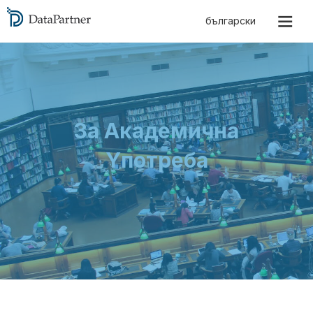
За Академична
Yпотреба