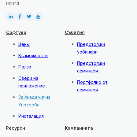
Finland
Софтуер
Събития
Цены
Предстоящи
уебинари
Възможности
Предстоящи
Ползи
семинари
Сфери на
Портфолио от
приложение
семинари
За Академична
Yпотреба
Инсталация
Ресурси
Компанията