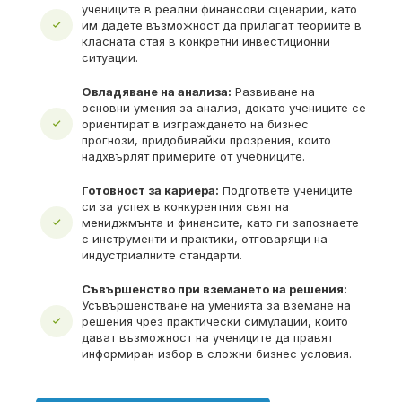
учениците в реални финансови сценарии, като
им дадете възможност да прилагат теориите в
класната стая в конкретни инвестиционни
ситуации.
Овладяване на анализа:
Развиване на
основни умения за анализ, докато учениците се
ориентират в изграждането на бизнес
прогнози, придобивайки прозрения, които
надхвърлят примерите от учебниците.
Готовност за кариера:
Подгответе учениците
си за успех в конкурентния свят на
мениджмънта и финансите, като ги запознаете
с инструменти и практики, отговарящи на
индустриалните стандарти.
Съвършенство при вземането на решения:
Усъвършенстване на уменията за вземане на
решения чрез практически симулации, които
дават възможност на учениците да правят
информиран избор в сложни бизнес условия.