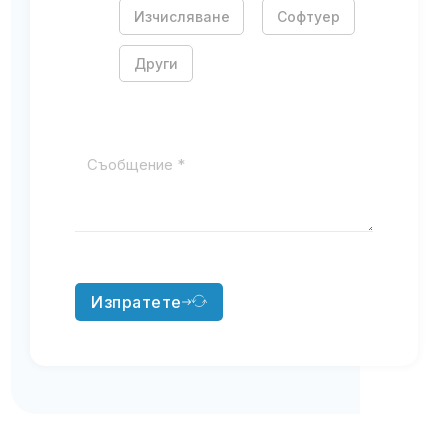
Изчисляване
Софтуер
Други
Изпратете