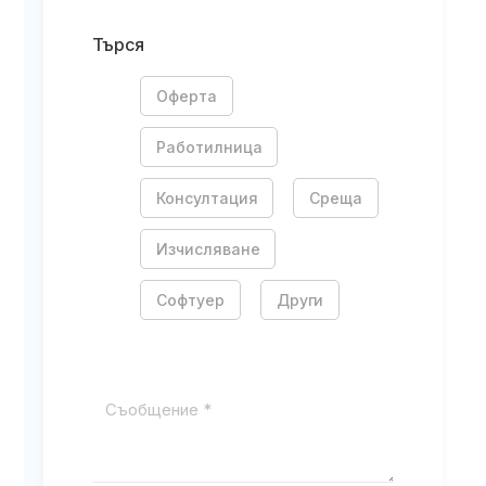
Търся
Оферта
Работилница
Консултация
Среща
Изчисляване
Софтуер
Други