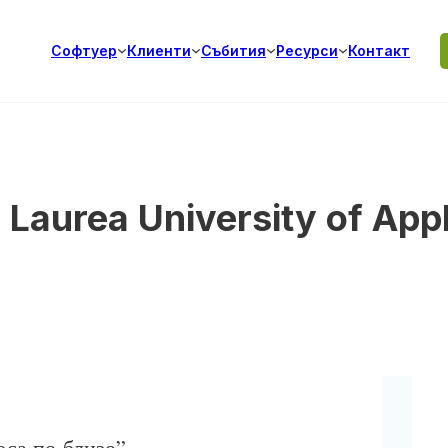
Софтуер
Клиенти
Събития
Ресурси
Контакт
-
Laurea University of App
еса по-близо”