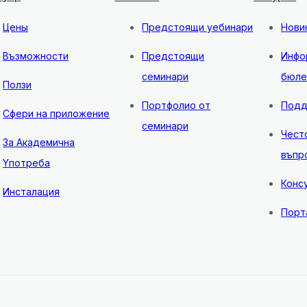
Цены
Предстоящи уебинари
Нови
Възможности
Предстоящи
Инфо
семинари
бюле
Ползи
Портфолио от
Подд
Сфери на приложение
семинари
Чест
За Академична
въпр
Yпотреба
Конс
Инсталация
Порт