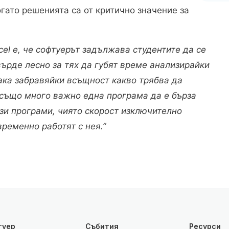
гато решенията са от критично значение за
cel е, че софтуерът задължава студентите да се
върде лесно за тях да губят време анализирайки
ака забравяйки всъщност какво трябва да
 също много важно една програма да е бърза
онези програми, чиято скорост изключително
временно работят с нея.”
туер
Събития
Ресурси