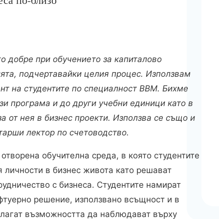
ного добре при обучението за капиталово
ията, подчертавайки целия процес. Използвам
нт на студентите по специалност BBM. Бихме
зи програма и до други учебни единици като в
 от нея в бизнес проекти. Използва се също и
 старши лектор по счетоводство.
а отворена обучителна среда, в която студентите
 личности в бизнес живота като решават
рудничество с бизнеса. Студентите намират
офтуерно решение, използвано всъщност и в
длагат възможността да наблюдават върху