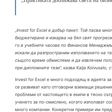
„Invest for Excel е добър пакет. Той пасва м
бюджетиране и изкарва на бял свят прогрес
го в учебните часове по Финансов Мениджмъ
искали да разпространим използването на та
същото време обмисляме и да извлечем полза
при дипломните тези”, казва Kaija Koivusalo,
Invest for Excel е много подходящ в идеята з
се развиват като отговорни вземащи решения
проблеми от настоящето в екипи в тясно сът
ученето за по-смислено, когато използват с
много компании. Конкретни примери им пре