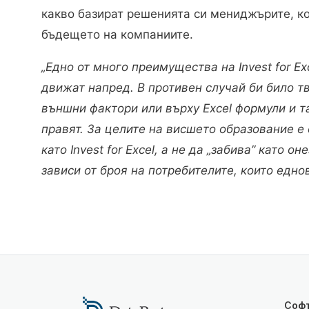
какво базират решенията си мениджърите, ко
бъдещето на компаниите.
„Едно от много преимущества на Invest for Ex
движат напред. В противен случай би било т
външни фактори или върху Excel формули и т
правят. За целите на висшето образование е
като Invest for Excel, а не да „забива” като 
зависи от броя на потребителите, които едно
Соф