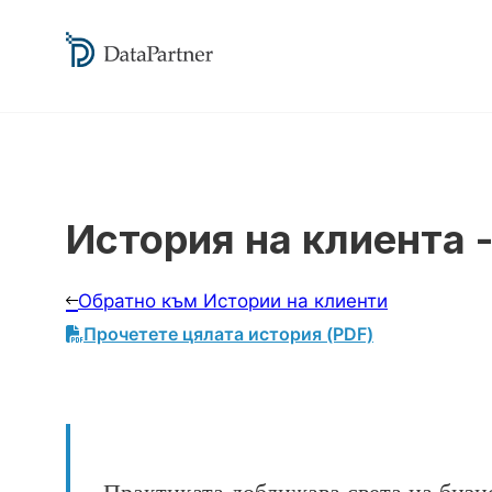
История на клиента 
Обратно към Истории на клиенти
Прочетете цялата история (PDF)
„Практиката доближава света на бизн