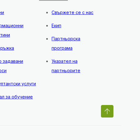
ни
Свържете се с нас
рмационни
Екип
тини
Партньорска
ръжка
програма
о задавани
Указател на
оси
партньорите
ултантски услуги
ал за обучение