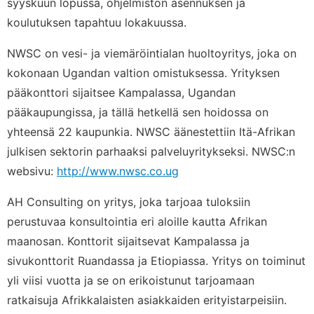
syyskuun lopussa, ohjelmiston asennuksen ja
koulutuksen tapahtuu lokakuussa.
NWSC on vesi- ja viemäröintialan huoltoyritys, joka on
kokonaan Ugandan valtion omistuksessa. Yrityksen
pääkonttori sijaitsee Kampalassa, Ugandan
pääkaupungissa, ja tällä hetkellä sen hoidossa on
yhteensä 22 kaupunkia. NWSC äänestettiin Itä-Afrikan
julkisen sektorin parhaaksi palveluyritykseksi. NWSC:n
websivu:
http://www.nwsc.co.ug
AH Consulting on yritys, joka tarjoaa tuloksiin
perustuvaa konsultointia eri aloille kautta Afrikan
maanosan. Konttorit sijaitsevat Kampalassa ja
sivukonttorit Ruandassa ja Etiopiassa. Yritys on toiminut
yli viisi vuotta ja se on erikoistunut tarjoamaan
ratkaisuja Afrikkalaisten asiakkaiden erityistarpeisiin.