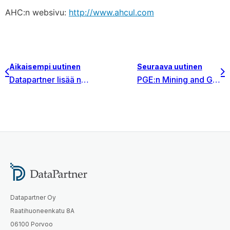
AHC:n websivu:
http://www.ahcul.com
Aikaisempi uutinen
Seuraava uutinen
Datapartner lisää näkyvyyttään Keski- ja Itä-Euroopassa
PGE:n Mining and Generation osasto tulee käyttämään Invest for Excel Enterprisea investointien suunnittelun vakio-ohjelmistona
Datapartner Oy
Raatihuoneenkatu 8A
06100 Porvoo