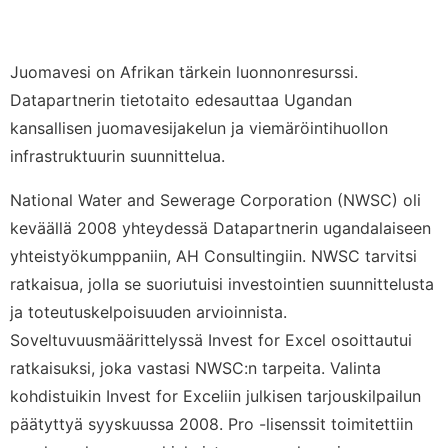
Juomavesi on Afrikan tärkein luonnonresurssi.
Datapartnerin tietotaito edesauttaa Ugandan
kansallisen juomavesijakelun ja viemäröintihuollon
infrastruktuurin suunnittelua.
National Water and Sewerage Corporation (NWSC) oli
keväällä 2008 yhteydessä Datapartnerin ugandalaiseen
yhteistyökumppaniin, AH Consultingiin. NWSC tarvitsi
ratkaisua, jolla se suoriutuisi investointien suunnittelusta
ja toteutuskelpoisuuden arvioinnista.
Soveltuvuusmäärittelyssä Invest for Excel osoittautui
ratkaisuksi, joka vastasi NWSC:n tarpeita. Valinta
kohdistuikin Invest for Exceliin julkisen tarjouskilpailun
päätyttyä syyskuussa 2008. Pro -lisenssit toimitettiin