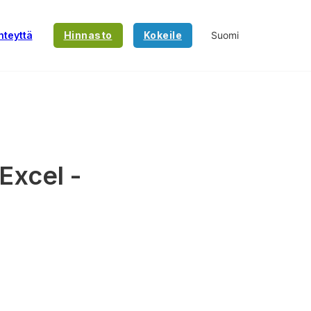
hteyttä
Hinnasto
Kokeile
Excel -