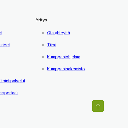
Yritys
et
Ota yhteyttä
irjeet
Tiimi
Kumppaniohjelma
Kumppanihakemisto
tointipalvelut
isportaali