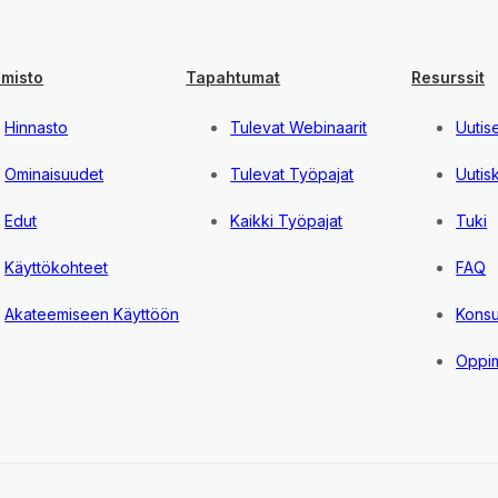
lmisto
Tapahtumat
Resurssit
Hinnasto
Tulevat Webinaarit
Uutis
Ominaisuudet
Tulevat Työpajat
Uutisk
Edut
Kaikki Työpajat
Tuki
Käyttökohteet
FAQ
Akateemiseen Käyttöön
Konsul
Oppim