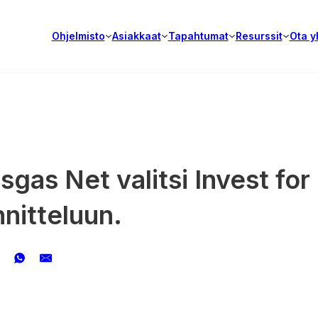
Ohjelmisto
Asiakkaat
Tapahtumat
Resurssit
Ota y
gas Net valitsi Invest for 
nitteluun.