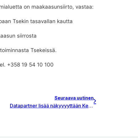
ialuetta on maakaasunsiirto, vastaa:
paan Tsekin tasavallan kautta
kaasun siirrosta
 toiminnasta Tsekeissä.
tel. +358 19 54 10 100
Seuraava uutinen
Datapartner lisää näkyvyyttään Keski- ja Itä-Euroopassa