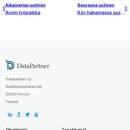
Aikaisempi uutinen
Seuraava uutinen
Avoin työpaikka
Käy hakemassa uusi Invest for Excel versio 4.1
Datapartner Oy
Raatihuoneenkatu 8A
06100 Porvoo
Finland
Ohjelmisto
Tapahtumat