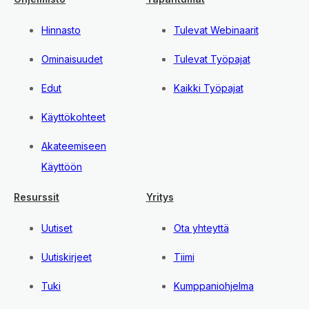
Hinnasto
Tulevat Webinaarit
Ominaisuudet
Tulevat Työpajat
Edut
Kaikki Työpajat
Käyttökohteet
Akateemiseen
Käyttöön
Resurssit
Yritys
Uutiset
Ota yhteyttä
Uutiskirjeet
Tiimi
Tuki
Kumppaniohjelma