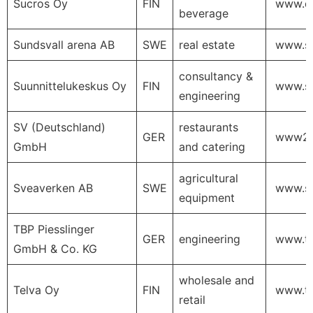
Sucros Oy
FIN
www.da
beverage
Sundsvall arena AB
SWE
real estate
www.su
consultancy &
Suunnittelukeskus Oy
FIN
www.suu
engineering
SV (Deutschland)
restaurants
GER
www2.s
GmbH
and catering
agricultural
Sveaverken AB
SWE
www.sv
equipment
TBP Piesslinger
GER
engineering
www.tb
GmbH & Co. KG
wholesale and
Telva Oy
FIN
www.tel
retail