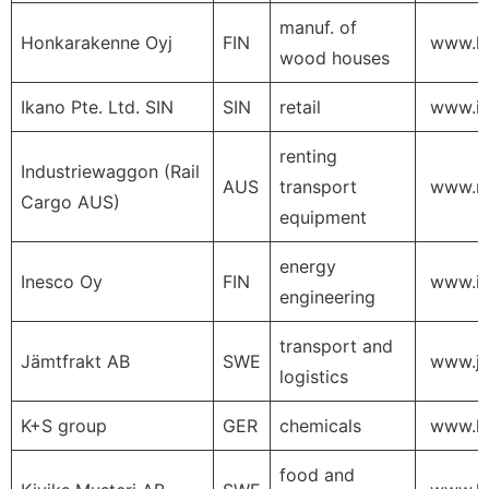
manuf. of
Honkarakenne Oyj
FIN
www.h
wood houses
Ikano Pte. Ltd. SIN
SIN
retail
www.ik
renting
Industriewaggon (Rail
AUS
transport
www.rai
Cargo AUS)
equipment
energy
Inesco Oy
FIN
www.in
engineering
transport and
Jämtfrakt AB
SWE
www.ja
logistics
K+S group
GER
chemicals
www.k-
food and