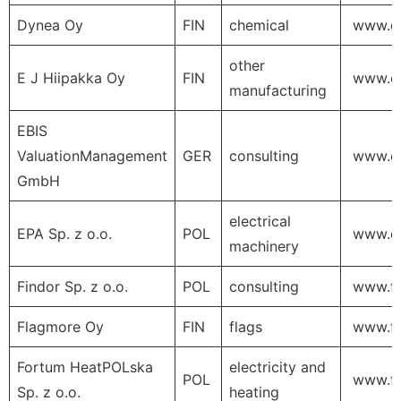
Dynea Oy
FIN
chemical
www.d
other
E J Hiipakka Oy
FIN
www.ejh
manufacturing
EBIS
ValuationManagement
GER
consulting
www.eb
GmbH
electrical
EPA Sp. z o.o.
POL
www.ep
machinery
Findor Sp. z o.o.
POL
consulting
www.fin
Flagmore Oy
FIN
flags
www.fl
Fortum HeatPOLska
electricity and
POL
www.fo
Sp. z o.o.
heating