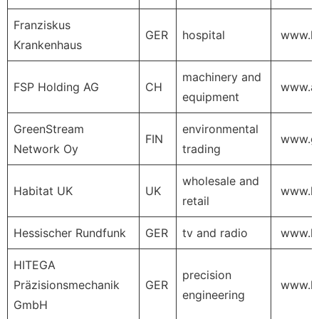
Franziskus
GER
hospital
www.kr
Krankenhaus
machinery and
FSP Holding AG
CH
www.ar
equipment
GreenStream
environmental
FIN
www.gr
Network Oy
trading
wholesale and
Habitat UK
UK
www.ha
retail
Hessischer Rundfunk
GER
tv and radio
www.hr
HITEGA
precision
Präzisionsmechanik
GER
www.hi
engineering
GmbH