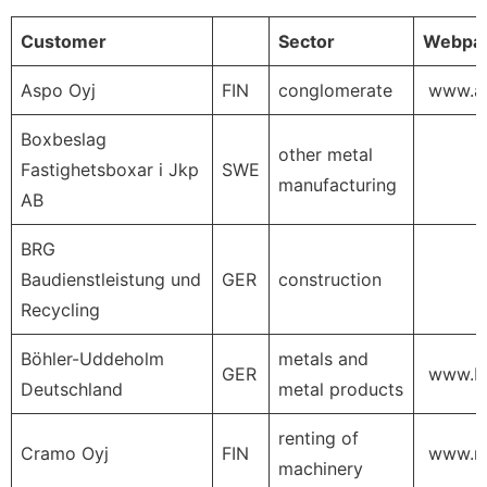
Customer
Sector
Webpa
Aspo Oyj
FIN
conglomerate
www.as
Boxbeslag
other metal
Fastighetsboxar i Jkp
SWE
manufacturing
AB
BRG
Baudienstleistung und
GER
construction
Recycling
Böhler-Uddeholm
metals and
GER
www.bo
Deutschland
metal products
renting of
Cramo Oyj
FIN
www.rk
machinery