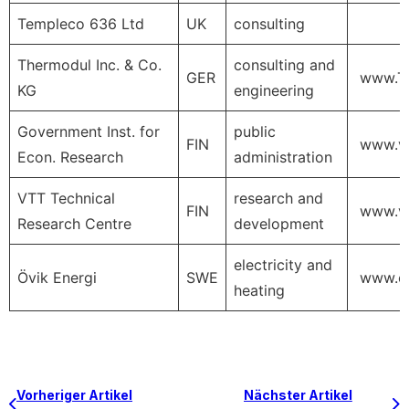
Templeco 636 Ltd
UK
consulting
Thermodul Inc. & Co.
consulting and
GER
www.Th
KG
engineering
Government Inst. for
public
FIN
www.vat
Econ. Research
administration
VTT Technical
research and
FIN
www.vtt
Research Centre
development
electricity and
Övik Energi
SWE
www.ov
heating
Vorheriger Artikel
Nächster Artikel