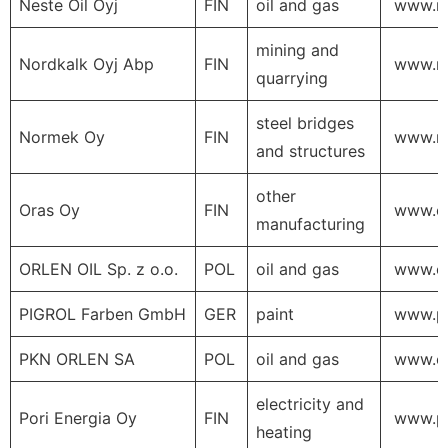
Neste Oil Oyj
FIN
oil and gas
www.ne
mining and
Nordkalk Oyj Abp
FIN
www.no
quarrying
steel bridges
Normek Oy
FIN
www.no
and structures
other
Oras Oy
FIN
www.or
manufacturing
ORLEN OIL Sp. z o.o.
POL
oil and gas
www.orl
PIGROL Farben GmbH
GER
paint
www.pi
PKN ORLEN SA
POL
oil and gas
www.or
electricity and
Pori Energia Oy
FIN
www.por
heating