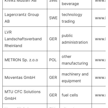
Kiviks Musteri AB
SWE
www.kiv
beverage
Lagercrantz Group
technology
SWE
www.la
AB
trading
LVR
public
Landschaftsverband
GER
www.lv
administration
Rheinland
other
METRON Sp. z.o.o
POL
www.me
manufacturing
machinery and
Moventas GmbH
GER
www.m
equipment
MTU CFC Solutions
GER
fuel cells
www.mt
GmbH