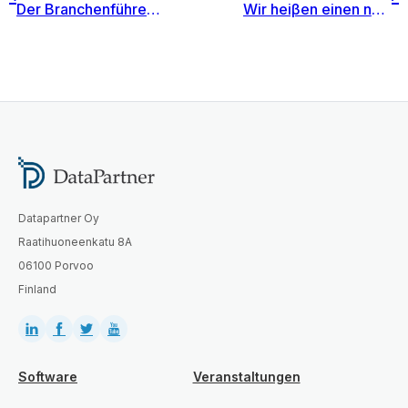
Der Branchenführer ORAS hat sich für die Invest for Excel Enterprise Software entschieden, die er in Businessplanung, Transfer Pricing, Investitionsplanung und Bewertung einsetzen wird.
Wir heiβen einen neuen Geschäftspartner in Polen willkommen – PETROINFORM Sp. z o.o. in Krakau
Datapartner Oy
Raatihuoneenkatu 8A
06100 Porvoo
Finland
Software
Veranstaltungen