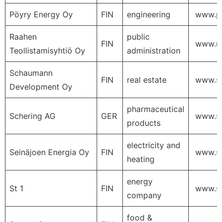
Pöyry Energy Oy
FIN
engineering
www.po
Raahen
public
FIN
www.ra
Teollistamisyhtiö Oy
administration
Schaumann
FIN
real estate
www.sc
Development Oy
pharmaceutical
Schering AG
GER
www.sc
products
electricity and
Seinäjoen Energia Oy
FIN
www.sei
heating
energy
St 1
FIN
www.st1
company
food &