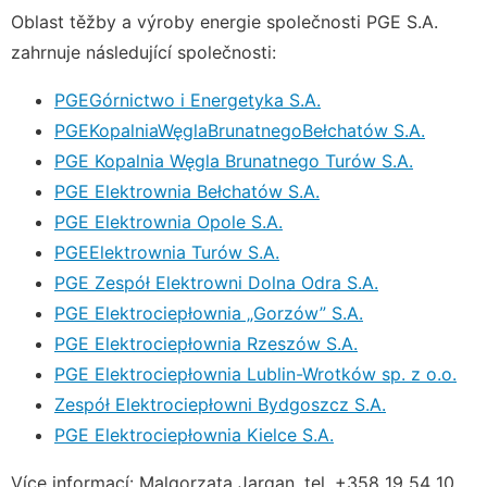
Oblast těžby a výroby energie společnosti PGE S.A.
zahrnuje následující společnosti:
PGEGórnictwo i Energetyka S.A.
PGEKopalniaWęglaBrunatnegoBełchatów S.A.
PGE Kopalnia Węgla Brunatnego Turów S.A.
PGE Elektrownia Bełchatów S.A.
PGE Elektrownia Opole S.A.
PGEElektrownia Turów S.A.
PGE Zespół Elektrowni Dolna Odra S.A.
PGE Elektrociepłownia „Gorzów” S.A.
PGE Elektrociepłownia Rzeszów S.A.
PGE Elektrociepłownia Lublin-Wrotków sp. z o.o.
Zespół Elektrociepłowni Bydgoszcz S.A.
PGE Elektrociepłownia Kielce S.A.
Více informací: Malgorzata Jargan, tel. +358 19 54 10