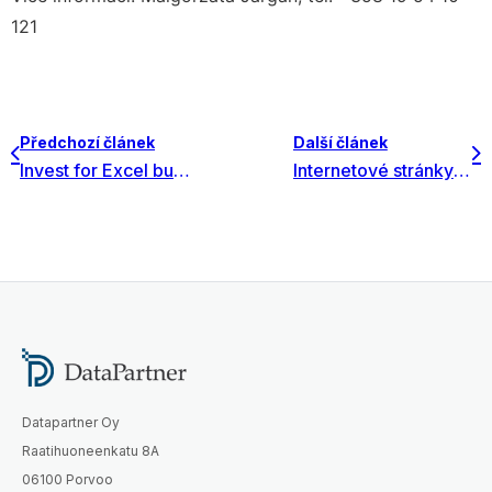
121
Předchozí článek
Další článek
Invest for Excel bude zaveden jako standardní nástroj plánování investic v CIECH Chemical Group v Polsku, Německu a Rumunsku
Internetové stránky DataPartner odteď k dispozici i v češtině
Datapartner Oy
Raatihuoneenkatu 8A
06100 Porvoo