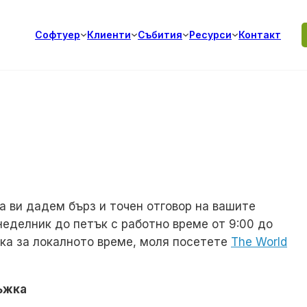
Софтуер
Клиенти
Събития
Ресурси
Контакт
а ви дадем бърз и точен отговор на вашите
неделник до петък с работно време от 9:00 до
вка за локалното време, моля посетете
The World
ъжка