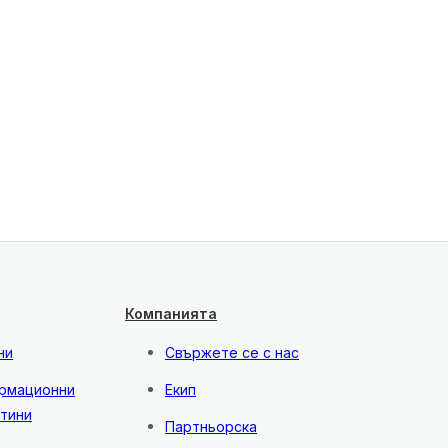
Компанията
ни
Свържете се с нас
рмационни
Екип
тини
Партньорска