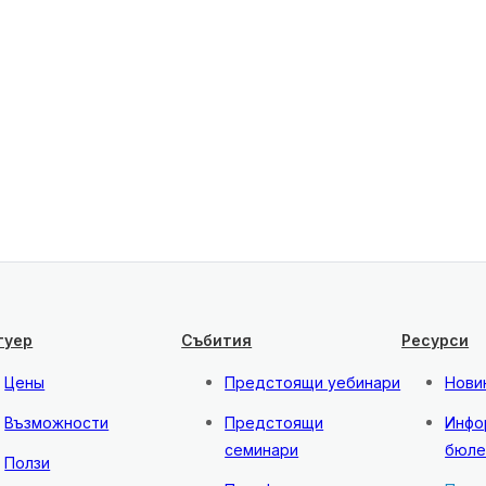
туер
Събития
Ресурси
Цены
Предстоящи уебинари
Нови
Възможности
Предстоящи
Инфо
семинари
бюле
Ползи